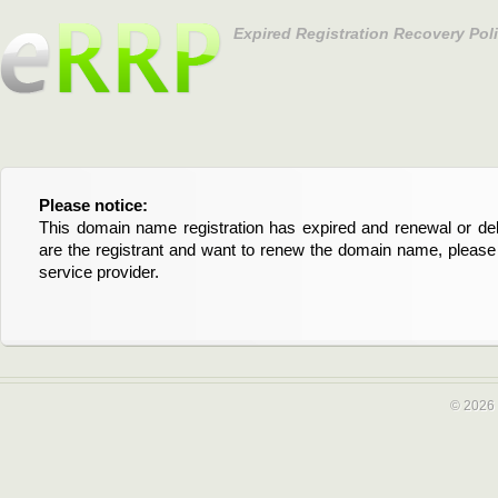
Expired Registration Recovery Pol
Please notice:
Bitte beachten Sie:
This domain name registration has expired and renewal or dele
Diese Domainregistrierung ist abgelaufen und die Verläng
are the registrant and want to renew the domain name, please 
Domain stehen an. Wenn Sie der Registrant sind und di
service provider.
verlängern möchten, kontaktieren Sie bitte Ihren Service-Provid
© 2026