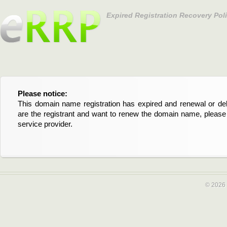
Expired Registration Recovery Pol
Please notice:
Bitte beachten Sie:
This domain name registration has expired and renewal or dele
Diese Domainregistrierung ist abgelaufen und die Verläng
are the registrant and want to renew the domain name, please 
Domain stehen an. Wenn Sie der Registrant sind und di
service provider.
verlängern möchten, kontaktieren Sie bitte Ihren Service-Provid
© 2026