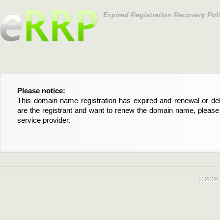
Expired Registration Recovery Pol
Please notice:
Bitte beachten Sie:
This domain name registration has expired and renewal or dele
Diese Domainregistrierung ist abgelaufen und die Verläng
are the registrant and want to renew the domain name, please 
Domain stehen an. Wenn Sie der Registrant sind und di
service provider.
verlängern möchten, kontaktieren Sie bitte Ihren Service-Provid
© 2026