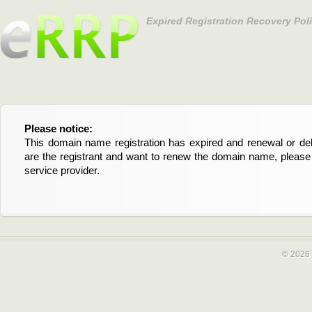
Expired Registration Recovery Pol
Please notice:
Bitte beachten Sie:
This domain name registration has expired and renewal or dele
Diese Domainregistrierung ist abgelaufen und die Verläng
are the registrant and want to renew the domain name, please 
Domain stehen an. Wenn Sie der Registrant sind und di
service provider.
verlängern möchten, kontaktieren Sie bitte Ihren Service-Provid
© 2026