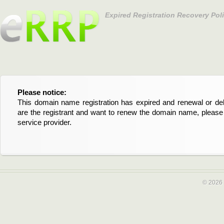
Expired Registration Recovery Pol
Please notice:
Bitte beachten Sie:
This domain name registration has expired and renewal or dele
Diese Domainregistrierung ist abgelaufen und die Verläng
are the registrant and want to renew the domain name, please 
Domain stehen an. Wenn Sie der Registrant sind und di
service provider.
verlängern möchten, kontaktieren Sie bitte Ihren Service-Provid
© 2026