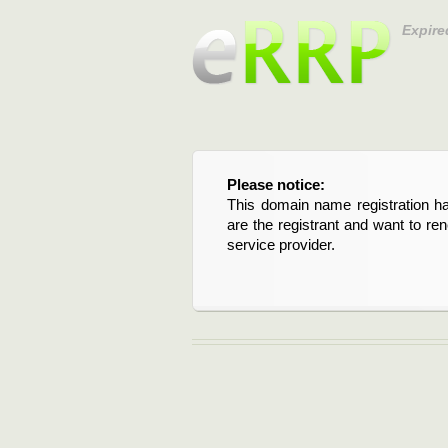
Expire
Please notice:
Bitte beachten Sie:
This domain name registration ha
Diese Domainregistrierung ist 
are the registrant and want to re
Domain stehen an. Wenn Sie d
service provider.
verlängern möchten, kontaktieren S