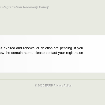
d Registration Recovery Policy
s expired and renewal or deletion are pending. If you
abgelaufen und die Verlängerung oder Löschung der
new the domain name, please contact your registration
er Registrant sind und die Domainregistrierung
ie bitte Ihren Service-Provider.
© 2026 ERRP
Privacy Policy