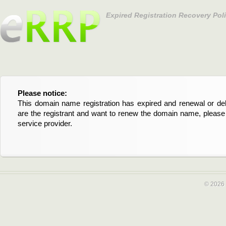
Expired Registration Recovery Pol
Please notice:
Bitte beachten Sie:
This domain name registration has expired and renewal or dele
Diese Domainregistrierung ist abgelaufen und die Verläng
are the registrant and want to renew the domain name, please 
Domain stehen an. Wenn Sie der Registrant sind und di
service provider.
verlängern möchten, kontaktieren Sie bitte Ihren Service-Provid
© 2026