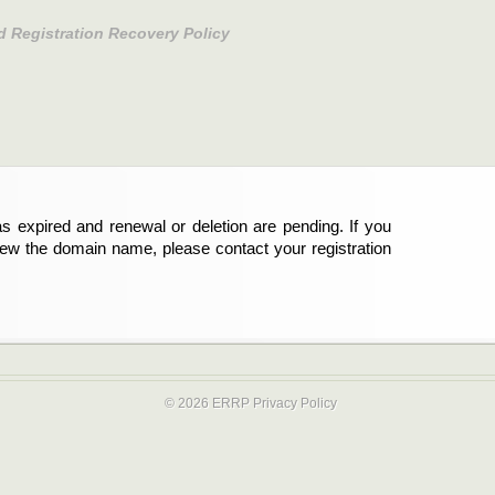
d Registration Recovery Policy
s expired and renewal or deletion are pending. If you
abgelaufen und die Verlängerung oder Löschung der
new the domain name, please contact your registration
er Registrant sind und die Domainregistrierung
ie bitte Ihren Service-Provider.
© 2026 ERRP
Privacy Policy