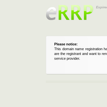
Expire
Please notice:
Bitte beachten Sie:
This domain name registration ha
Diese Domainregistrierung ist 
are the registrant and want to re
Domain stehen an. Wenn Sie d
service provider.
verlängern möchten, kontaktieren S