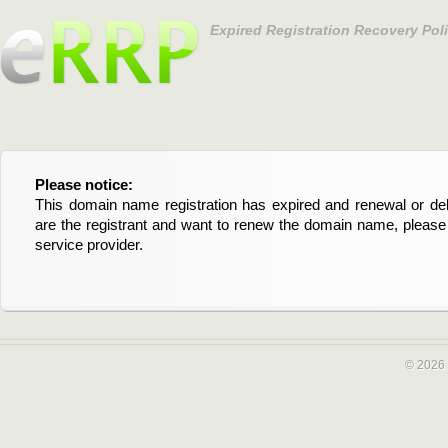
Expired Registration Recovery Pol
Please notice:
Bitte beachten Sie:
This domain name registration has expired and renewal or dele
Diese Domainregistrierung ist abgelaufen und die Verläng
are the registrant and want to renew the domain name, please 
Domain stehen an. Wenn Sie der Registrant sind und di
service provider.
verlängern möchten, kontaktieren Sie bitte Ihren Service-Provid
© 2026