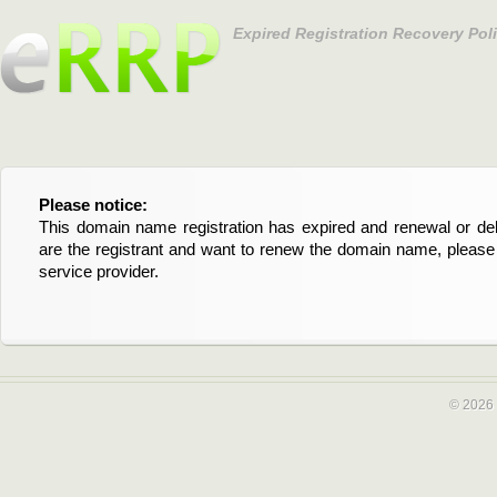
Expired Registration Recovery Pol
Please notice:
Bitte beachten Sie:
This domain name registration has expired and renewal or dele
Diese Domainregistrierung ist abgelaufen und die Verläng
are the registrant and want to renew the domain name, please 
Domain stehen an. Wenn Sie der Registrant sind und di
service provider.
verlängern möchten, kontaktieren Sie bitte Ihren Service-Provid
© 2026