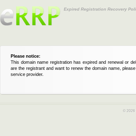
Expired Registration Recovery Pol
Please notice:
Bitte beachten Sie:
This domain name registration has expired and renewal or dele
Diese Domainregistrierung ist abgelaufen und die Verläng
are the registrant and want to renew the domain name, please 
Domain stehen an. Wenn Sie der Registrant sind und di
service provider.
verlängern möchten, kontaktieren Sie bitte Ihren Service-Provid
© 2026